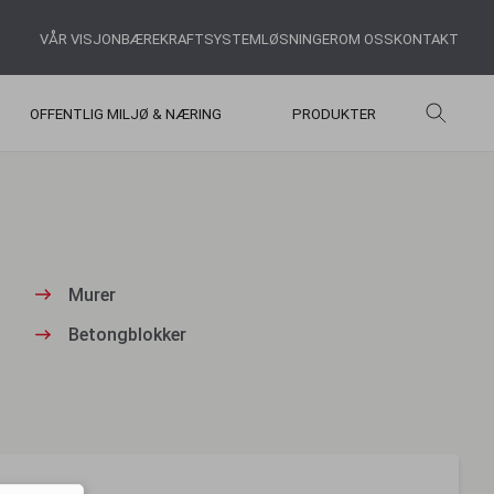
VÅR VISJON
BÆREKRAFT
SYSTEMLØSNINGER
OM OSS
KONTAKT
OFFENTLIG MILJØ & NÆRING
PRODUKTER
Murer
Betongblokker