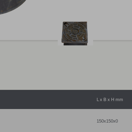
L x B x H mm
150x150x0