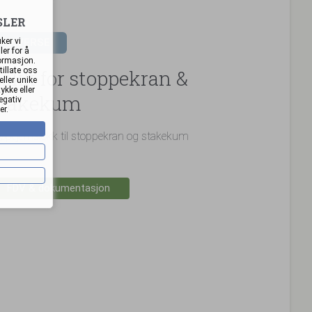
SLER
ker vi
DIVERSE
er for å
formasjon.
okk for stoppekran &
tillate oss
ller unike
ykke eller
stakekum
egativ
er.
øpejernslokk til stoppekran og stakekum
FDV & dokumentasjon