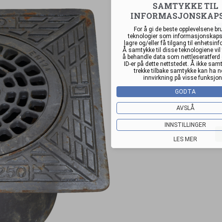
SAMTYKKE TIL
INFORMASJONSKAP
For å gi de beste opplevelsene bru
teknologier som informasjonskapsl
lagre og/eller få tilgang til enhetsin
L
Å samtykke til disse teknologiene vil 
å behandle data som nettleseratferd e
ID-er på dette nettstedet. Å ikke samt
trekke tilbake samtykke kan ha n
innvirkning på visse funksjon
GODTA
St
AVSLÅ
INNSTILLINGER
LES MER