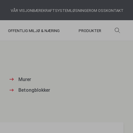
VÅR VISJON
BÆREKRAFT
SYSTEMLØSNINGER
OM OSS
KONTAKT
OFFENTLIG MILJØ & NÆRING
PRODUKTER
Murer
Betongblokker