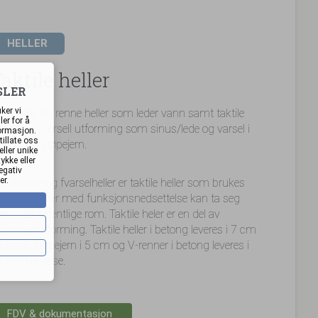
HELLER
aktile heller
SLER
ker vi
r finner du renne heller som leder vann samt taktile
er for å
ller til universell utforming som sinus/lede og varsel i
formasjon.
tillate oss
tong og støpejern.
ller unike
ykke eller
egativ
er.
edeheller og fvarselheller er taktile heller som brukes
r at personer med funksjonsnedsettelse kan ta seg
em i det offentlige rom. Taktile heler er en del av
iversell utforming. Taktile heller i betong leveres i 7 cm
kkelse, støpejern i 5 cm og V-renner i betong leveres i
0 cm tykkelse.
FDV & dokumentasjon