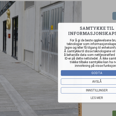
T
SAMTYKKE TIL
INFORMASJONSKAP
For å gi de beste opplevelsene bru
He
teknologier som informasjonskapsl
he
lagre og/eller få tilgang til enhetsin
Å samtykke til disse teknologiene vil 
be
å behandle data som nettleseratferd e
ID-er på dette nettstedet. Å ikke samt
trekke tilbake samtykke kan ha n
innvirkning på visse funksjon
TL
fo
GODTA
fr
AVSLÅ
un
ty
INNSTILLINGER
1
LES MER