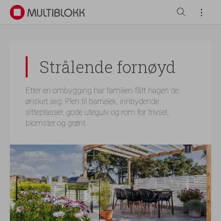
Strålende fornøyd
Etter en ombygging har familien fått hagen de
ønsket seg: Plen til barnelek, innbydende
sitteplasser, gode utegulv og rom for trivsel,
blomster og grønt.