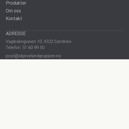
Produkter
Om oss
Kontakt
ADRESSE
Vagleskogveien 10, 4322 Sandnes
Telefon: 51 60 99 50
post@skjevelandgruppen.no
salg@skjevelandgruppen.no
ÅPNINGSTID
kl. 06.30 til kl. 15.30 mandag-fredag
Lørdag/søndag stengt.
Nyttig info
Salgs- og leveringsbetingelser
FDV & dokumentasjon