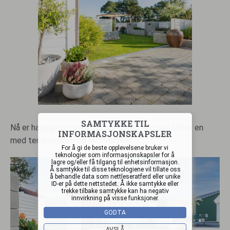
SAMTYKKE TIL
Nå er hagegulvet inndelt i fire soner: To med heller, en
INFORMASJONSKAPSLER
med terrassebord og en med plen.
For å gi de beste opplevelsene bruker vi
teknologier som informasjonskapsler for å
lagre og/eller få tilgang til enhetsinformasjon.
Å samtykke til disse teknologiene vil tillate oss
å behandle data som nettleseratferd eller unike
ID-er på dette nettstedet. Å ikke samtykke eller
trekke tilbake samtykke kan ha negativ
innvirkning på visse funksjoner.
GODTA
AVSLÅ