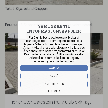
Tekst: Skjæveland Gruppen
Bare se på Storgatesteinen i denne lille veistubben!
SAMTYKKE TIL
INFORMASJONSKAPSLER
For å gi de beste opplevelsene bruker vi
teknologier som informasjonskapsler for å
lagre og/eller få tilgang til enhetsinformasjon.
Å samtykke til disse teknologiene vil tillate oss
å behandle data som nettleseratferd eller unike
ID-er på dette nettstedet. Å ikke samtykke eller
trekke tilbake samtykke kan ha negativ
innvirkning på visse funksjoner.
GODTA
AVSLÅ
INNSTILLINGER
LES MER
Her er Stor Gatestein fra Multiblokk lagt