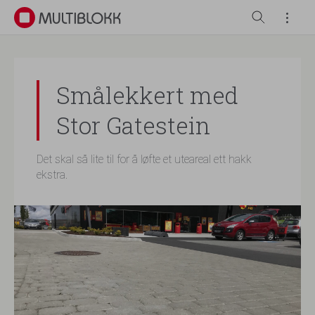
Smålekkert med
Stor Gatestein
Det skal så lite til for å løfte et uteareal ett hakk
ekstra.