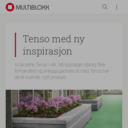
Tenso med ny
inspirasjon
Vi lanserte Tenso i vår. Nå oppdager stadig flere
forhandlere og anleggsgartnere at med Tenso har
de et lovende, nytt produkt.