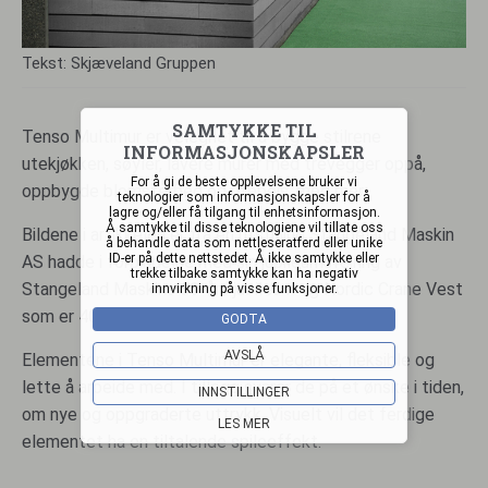
Tekst: Skjæveland Gruppen
SAMTYKKE TIL
Tenso Multimur er velegnet til å bygge stilrene
INFORMASJONSKAPSLER
utekjøkken, søyler, lavere murer med trevegger oppå,
For å gi de beste opplevelsene bruker vi
oppbygde blomsterbed og utepeis, med mer.
teknologier som informasjonskapsler for å
lagre og/eller få tilgang til enhetsinformasjon.
Å samtykke til disse teknologiene vil tillate oss
Bildene i artikkelen er fra en utstilling Stangeland Maskin
å behandle data som nettleseratferd eller unike
ID-er på dette nettstedet. Å ikke samtykke eller
AS hadde i forbindelse med sin jubileumsfeiring av
trekke tilbake samtykke kan ha negativ
Stangeland Maskins 60-års jubileum og Nordic Crane Vest
innvirkning på visse funksjoner.
som er 40 år i år.
GODTA
AVSLÅ
Elementene i Tenso Multimur er elegante, fleksible og
lette å arbeide med. I tillegg svarer de på et ønske i tiden,
INNSTILLINGER
om nye og oppgraderte uttrykk. Visuelt vil det ferdige
LES MER
elementet ha en tiltalende spileeffekt.