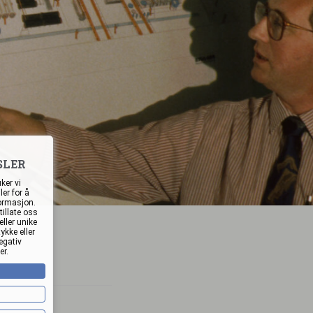
SLER
ker vi
er for å
formasjon.
tillate oss
ller unike
ykke eller
egativ
er.