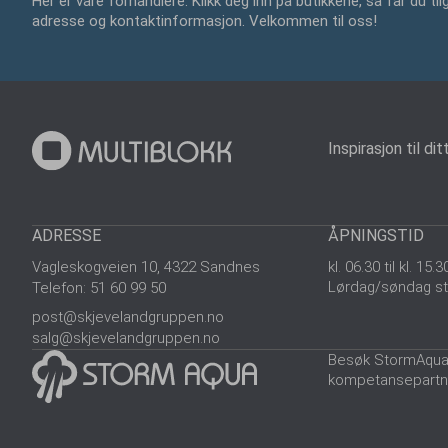
Her er våre forhandlere. Klikk deg inn på butikkene, så får du tilg
adresse og kontaktinformasjon. Velkommen til oss!
Inspirasjon til di
ADRESSE
ÅPNINGSTID
Vagleskogveien 10, 4322 Sandnes
kl. 06.30 til kl. 1
Lørdag/søndag st
Telefon: 51 60 99 50
post@skjevelandgruppen.no
salg@skjevelandgruppen.no
Besøk StormAqua, 
kompetansepartne