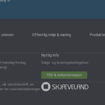
ang til
tt uterom
Offentlig miljø & næring
Produkte
Nyttig info
5.30 mandag-fredag
Salgs- og leveringsbetingelser
engt.
FDV & dokumentasjon
vår søsterbedrift, en
r for overvannsløsninger