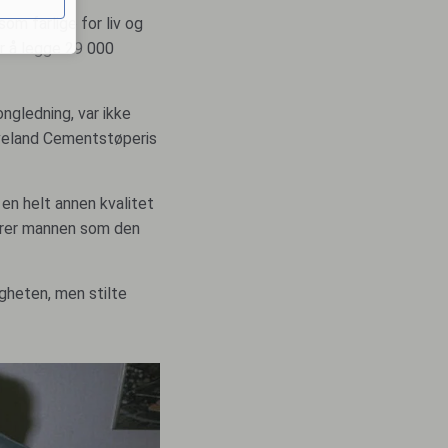
om farlige for liv og
r å legge 29 000
ngledning, var ikke
æveland Cementstøperis
 en helt annen kvalitet
larer mannen som den
gheten, men stilte