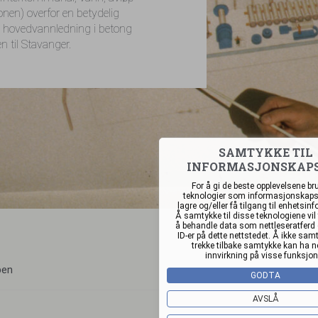
onen) overfor en betydelig
 hovedvannledning i betong
n til Stavanger.
SAMTYKKE TIL
INFORMASJONSKAP
For å gi de beste opplevelsene bru
teknologier som informasjonskapsl
lagre og/eller få tilgang til enhetsin
Å samtykke til disse teknologiene vil 
å behandle data som nettleseratferd e
ID-er på dette nettstedet. Å ikke samt
trekke tilbake samtykke kan ha n
innvirkning på visse funksjon
pen
GODTA
AVSLÅ