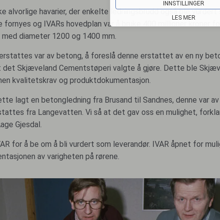
INNSTILLINGER
 alvorlige havarier, der enkelte ledningsbrudd også ble vurdert s
LES MER
 fornyes og IVARs hovedplan var å bruke 400 millioner kroner fo
g med diameter 1200 og 1400 mm.
stattes var av betong, å foreslå denne erstattet av en ny beto
rat det Skjæveland Cementstøperi valgte å gjøre. Dette ble Skj
nen kvalitetskrav og produktdokumentasjon.
ette lagt en betongledning fra Brusand til Sandnes, denne var av
attes fra Langevatten. Vi så at det gav oss en mulighet, fork
Aage Gjesdal.
AR for å be om å bli vurdert som leverandør. IVAR åpnet for muli
ntasjonen av varigheten på rørene.