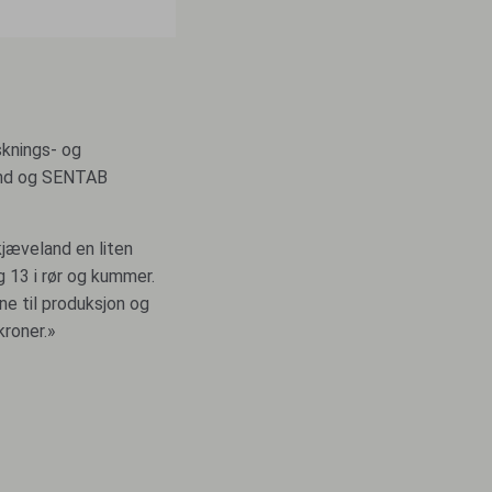
sknings- og
land og SENTAB
kjæveland en liten
 13 i rør og kummer.
ne til produksjon og
kroner.»