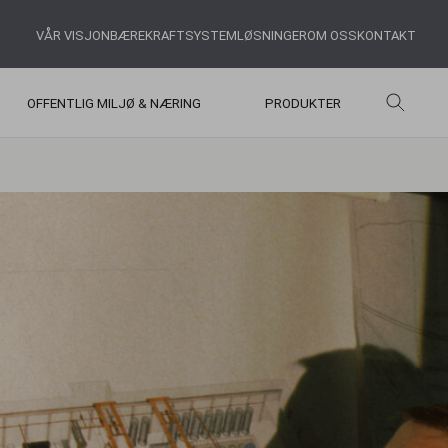
VÅR VISJON
BÆREKRAFT
SYSTEMLØSNINGER
OM OSS
KONTAKT
OFFENTLIG MILJØ & NÆRING
PRODUKTER