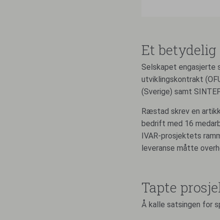
Et betydelig 
Selskapet engasjerte s
utviklingskontrakt (O
(Sverige) samt SINTEF
Ræstad skrev en artikk
bedrift med 16 medarbe
IVAR-prosjektets ramme
leveranse måtte overho
Tapte prosje
Å kalle satsingen for sp