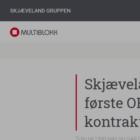
SKJÆVELAND GRUPPEN
Skjævel
første 
kontrak
Tidlig på 1990-tallet sto IVAR