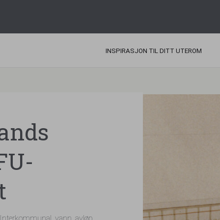
INSPIRASJON TIL DITT UTEROM
ands
OFU-
t
 (Interkommunal, vann, avløp