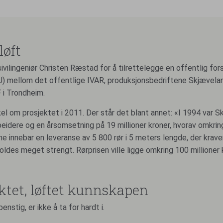
løft
ivilingeniør Christen Ræstad for å tilrettelegge en offentlig for
FU) mellom det offentlige IVAR, produksjonsbedriftene Skjæve
 i Trondheim.
el om prosjektet i 2011. Der står det blant annet: «I 1994 var S
idere og en årsomsetning på 19 millioner kroner, hvorav omkring
 innebar en leveranse av 5 800 rør i 5 meters lengde, der krave
ldes meget strengt. Rørprisen ville ligge omkring 100 millioner 
ktet, løftet kunnskapen
enstig, er ikke å ta for hardt i.