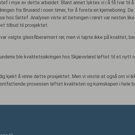
ef i mye av dette arbeidet. Blant annet lyktes vi i å få Ivar til
ningen fra Brusand i noen timer, for å foreta en kjerneboring. De 
se hos Sintef. Analysen viste at betongen i røret var nesten like
et tilbud til prosjektet.
Ivar valgte glassfiberarmert rør, men vi tapte ikke på kvalitet, bes
undene ble kvalitetssikringen hos Skjæveland løftet til et nytt n
ig kjekt å vinne dette prosjektet. Men vi visste at også om vi ikke
en omfattende prosessen løftet kvaliteten og kunnskapen i hele b