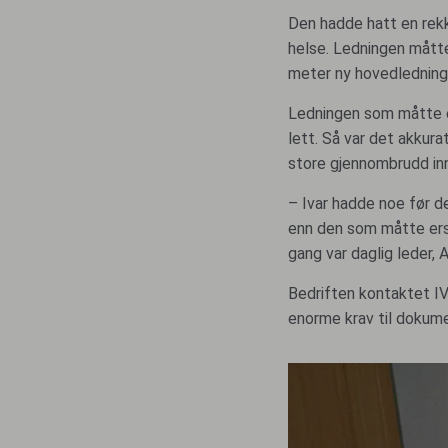
Den hadde hatt en rekke
helse. Ledningen måtte
meter ny hovedlednin
Ledningen som måtte er
lett. Så var det akku
store gjennombrudd in
– Ivar hadde noe før d
enn den som måtte erst
gang var daglig leder, 
Bedriften kontaktet IV
enorme krav til dokume